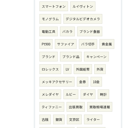
スマートフォン
ルイヴィトン
モノグラム
デジタルビデオカメラ
電動工具
バカラ
ブランド食器
Pt900
サファイア
バラ切手
貴金属
ブランド
ブランド品
キャンペーン
ロレックス
LV
外国紙幣
外貨
メッキアクセサリー
金券
18金
メレダイヤ
ルビー
ダイヤ
時計
ティファニー
出張買取
買取相場速報
古銭
銀貨
文京区
ライター