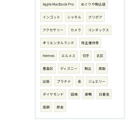
Apple MacBook Pro
めぐりや駒込店
インゴット
シャネル
グリポア
アクセサリー
カメラ
コンタックス
オリエンタルランド
株主優待券
Hermes
エルメス
切手
北区
豊島区
ディズニー
駒込
買取
出張
プラチナ
金
ジュエリー
ダイヤモンド
田端
巣鴨
日暮里
高額
即金