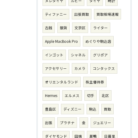
メレダイヤ
ルビー
ダイヤ
時計
ティファニー
出張買取
買取相場速報
古銭
銀貨
文京区
ライター
Apple MacBook Pro
めぐりや駒込店
インゴット
シャネル
グリポア
アクセサリー
カメラ
コンタックス
オリエンタルランド
株主優待券
Hermes
エルメス
切手
北区
豊島区
ディズニー
駒込
買取
出張
プラチナ
金
ジュエリー
ダイヤモンド
田端
巣鴨
日暮里