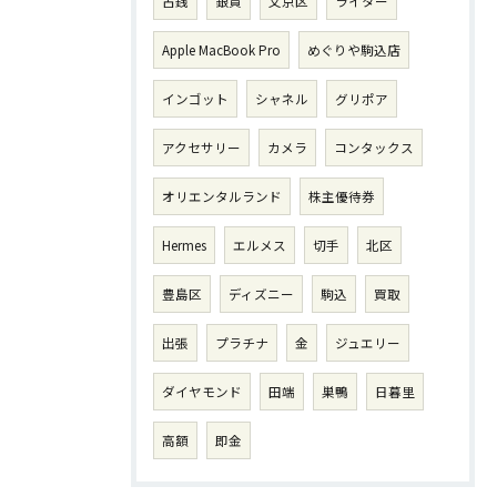
古銭
銀貨
文京区
ライター
Apple MacBook Pro
めぐりや駒込店
インゴット
シャネル
グリポア
アクセサリー
カメラ
コンタックス
オリエンタルランド
株主優待券
Hermes
エルメス
切手
北区
豊島区
ディズニー
駒込
買取
出張
プラチナ
金
ジュエリー
ダイヤモンド
田端
巣鴨
日暮里
高額
即金