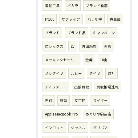
電動工具
バカラ
ブランド食器
Pt900
サファイア
バラ切手
貴金属
ブランド
ブランド品
キャンペーン
ロレックス
LV
外国紙幣
外貨
メッキアクセサリー
金券
18金
メレダイヤ
ルビー
ダイヤ
時計
ティファニー
出張買取
買取相場速報
古銭
銀貨
文京区
ライター
Apple MacBook Pro
めぐりや駒込店
インゴット
シャネル
グリポア