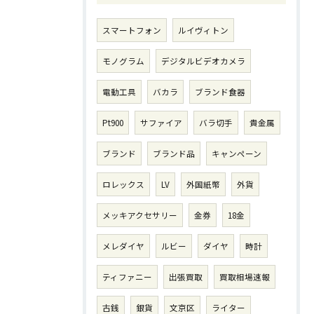
スマートフォン
ルイヴィトン
モノグラム
デジタルビデオカメラ
電動工具
バカラ
ブランド食器
Pt900
サファイア
バラ切手
貴金属
ブランド
ブランド品
キャンペーン
ロレックス
LV
外国紙幣
外貨
メッキアクセサリー
金券
18金
メレダイヤ
ルビー
ダイヤ
時計
ティファニー
出張買取
買取相場速報
古銭
銀貨
文京区
ライター