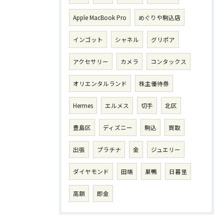
Apple MacBook Pro
めぐりや駒込店
インゴット
シャネル
グリポア
アクセサリー
カメラ
コンタックス
オリエンタルランド
株主優待券
Hermes
エルメス
切手
北区
豊島区
ディズニー
駒込
買取
出張
プラチナ
金
ジュエリー
ダイヤモンド
田端
巣鴨
日暮里
高額
即金