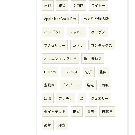
古銭
銀貨
文京区
ライター
Apple MacBook Pro
めぐりや駒込店
インゴット
シャネル
グリポア
アクセサリー
カメラ
コンタックス
オリエンタルランド
株主優待券
Hermes
エルメス
切手
北区
豊島区
ディズニー
駒込
買取
出張
プラチナ
金
ジュエリー
ダイヤモンド
田端
巣鴨
日暮里
高額
即金