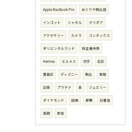
Apple MacBook Pro
めぐりや駒込店
インゴット
シャネル
グリポア
アクセサリー
カメラ
コンタックス
オリエンタルランド
株主優待券
Hermes
エルメス
切手
北区
豊島区
ディズニー
駒込
買取
出張
プラチナ
金
ジュエリー
ダイヤモンド
田端
巣鴨
日暮里
高額
即金