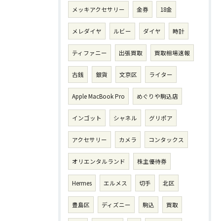
メッキアクセサリー
金券
18金
メレダイヤ
ルビー
ダイヤ
時計
ティファニー
出張買取
買取相場速報
古銭
銀貨
文京区
ライター
Apple MacBook Pro
めぐりや駒込店
インゴット
シャネル
グリポア
アクセサリー
カメラ
コンタックス
オリエンタルランド
株主優待券
Hermes
エルメス
切手
北区
豊島区
ディズニー
駒込
買取