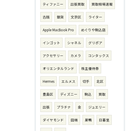
ティファニー
出張買取
買取相場速報
古銭
銀貨
文京区
ライター
Apple MacBook Pro
めぐりや駒込店
インゴット
シャネル
グリポア
アクセサリー
カメラ
コンタックス
オリエンタルランド
株主優待券
Hermes
エルメス
切手
北区
豊島区
ディズニー
駒込
買取
出張
プラチナ
金
ジュエリー
ダイヤモンド
田端
巣鴨
日暮里