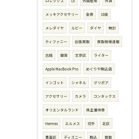
ロレックス
LV
外国紙幣
外貨
メッキアクセサリー
金券
18金
メレダイヤ
ルビー
ダイヤ
時計
ティファニー
出張買取
買取相場速報
古銭
銀貨
文京区
ライター
Apple MacBook Pro
めぐりや駒込店
インゴット
シャネル
グリポア
アクセサリー
カメラ
コンタックス
オリエンタルランド
株主優待券
Hermes
エルメス
切手
北区
豊島区
ディズニー
駒込
買取