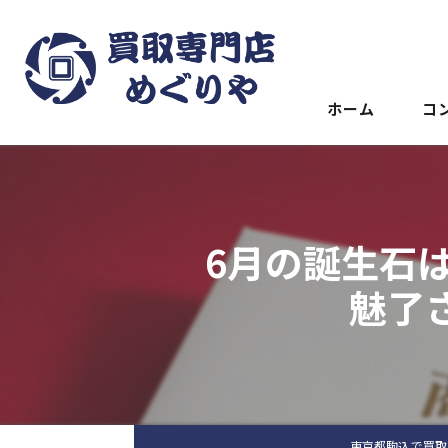
ホーム
コ
6月の誕生石
魅了
東京都駒込で買取