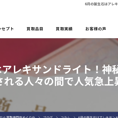
6月の誕生石はアレ
ンセプト
買取品目
買取実績
お客様の声
よくある質問
はアレキサンドライト！神
される人々の間で人気急上
なら買取専門店めぐりや
ブログ
コラム
6月の誕生石はアレキサン