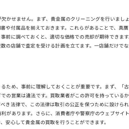
駒込駅周辺の最新相場情報をチェック
が欠かせません。まず、貴金属のクリーニングを行いまし
込駅近くの貴金属買取店を徹底調査高値で売るポイント
明書や付属品を揃えておきます。これらがあることで、真贋
店舗ごとの買取価格を比較する方法
を事前に調べておくと、適切な価格での売却が期待できます
高値で売るための事前準備とコツ
複数の店舗で査定を受ける計画を立てます。一店舗だけで
買取価格に影響する店舗の特徴
高価買取を狙うならこの時間帯がおすすめ
店頭買取と宅配買取のメリットとデメリット
キャンペーンや特典を活用して高価買取を実現
くるため、事前に理解しておくことが重要です。まず、「
金属の買取価格を最大化するための駒込駅周辺の動向
可での営業は違法です。買取業者がこの許可を持っている
最新の買取市場の動向とその影響
すべき法律で、この法律は取引の公正を保つために設けら
駒込駅周辺の人気店舗ランキング
権利があります。さらに、消費者庁や警察庁のウェブサイ
買取価格を上げるための交渉術
で、安心して貴金属の買取を行うことができます。