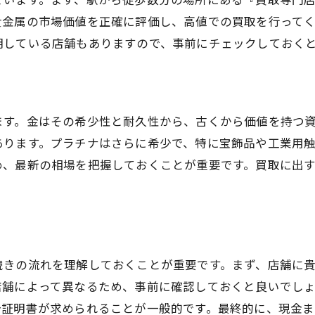
査定時に提出するべき書類のチェック
貴金属の市場価値を正確に評価し、高値での買取を行って
買取に関するFAQとその回答
明している店舗もありますので、事前にチェックしておく
駒込駅周辺のおすすめ買取店リスト
貴金属買取でトラブルを避けるためのアドバイス
ます。金はその希少性と耐久性から、古くから価値を持つ
あります。プラチナはさらに希少で、特に宝飾品や工業用
め、最新の相場を把握しておくことが重要です。買取に出
。
続きの流れを理解しておくことが重要です。まず、店舗に
店舗によって異なるため、事前に確認しておくと良いでし
分証明書が求められることが一般的です。最終的に、現金ま