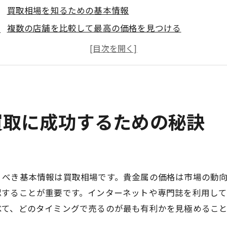
買取相場を知るための基本情報
複数の店舗を比較して最高の価格を見つける
信頼できる店舗の選び方
査定前に行うべき準備
買取時に知っておくべき法律
貴金属の保管方法と注意点
買取に成功するための秘訣
金属買取の基本駒込駅周辺で始める第一歩
駒込駅周辺のオススメ買取店
貴金属の基本的な知識
買取手続きの流れとポイント
くべき基本情報は買取相場です。貴金属の価格は市場の動
初心者が気をつけるべき注意点
認することが重要です。インターネットや専門誌を利用し
買取に必要な書類とその準備方法
べて、どのタイミングで売るのが最も有利かを見極めるこ
駒込駅周辺での交通アクセスと店舗の位置