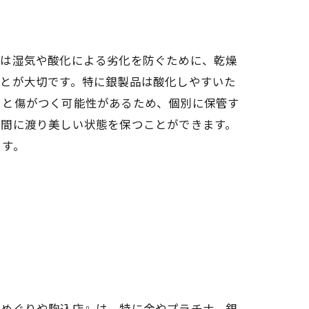
属は湿気や酸化による劣化を防ぐために、乾燥
ニック
ことが大切です。特に銀製品は酸化しやすいた
ると傷がつく可能性があるため、個別に保管す
期間に渡り美しい状態を保つことができます。
ます。
店めぐりや駒込店』は、特に金やプラチナ、銀