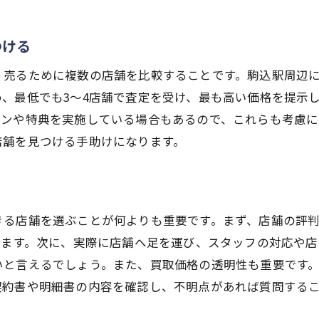
価買取を目指す駒込駅周辺の貴金属買取店の選び方
つける
評判の良い店舗の見極め方
口コミやレビューを活用した情報収集
く売るために複数の店舗を比較することです。駒込駅周辺
店舗の買取実績と信頼性の確認方法
、最低でも3〜4店舗で査定を受け、最も高い価格を提示
ーンや特典を実施している場合もあるので、これらも考慮
高価買取を行う店舗の特徴
店舗を見つける手助けになります。
店舗のサービス内容と対応の違い
買取店選びで失敗しないためのポイント
金属の価値を見極める駒込駅周辺で賢く買取を行う方法
金や銀の価値の判断基準
きる店舗を選ぶことが何よりも重要です。まず、店舗の評
ります。次に、実際に店舗へ足を運び、スタッフの対応や
プラチナの市場価値とその変動要因
いと言えるでしょう。また、買取価格の透明性も重要です
査定士に聞いてみるべき質問
契約書や明細書の内容を確認し、不明点があれば質問する
専門知識を活用した査定の見方
貴金属の純度と価格の関係