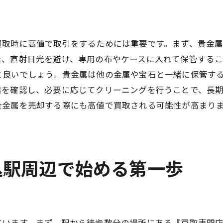
買取市場のトレンドを把握する
駒込駅周辺の買取イベント情報
買取価格の変動要因とその対策
買取時に高値で取引をするためには重要です。まず、貴金
込駅エリアで貴金属を高値で売るためのタイミングとテク
た、直射日光を避け、専用の布やケースに入れて保管する
買取の最適なタイミングを見極める
と良いでしょう。貴金属は他の金属や宝石と一緒に保管す
態を確認し、必要に応じてクリーニングを行うことで、長
季節やイベントによる価格変動の傾向
貴金属を売却する際にも高値で買取される可能性が高まり
高値で売るためのタイミングを逃さない
買取価格が上がる時期とその理由
買い取り前に知っておくべき市場の変動
駒込駅周辺の店舗ごとの買取タイミングの違い
込駅周辺で始める第一歩
金属買取駒込駅周辺で失敗しないためのチェックリスト
買取前に確認すべきポイントまとめ
店舗選びで失敗しないための注意点
ています。まず、駅から徒歩数分の場所にある『買取専門