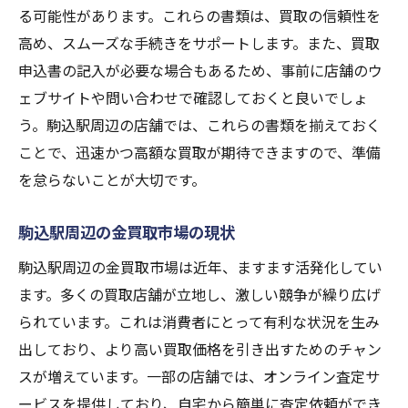
る可能性があります。これらの書類は、買取の信頼性を
初心者向けの買取サービスと特典
高め、スムーズな手続きをサポートします。また、買取
駒込駅周辺の親切なスタッフがいる店舗
申込書の記入が必要な場合もあるため、事前に店舗のウ
初めての買取での失敗を防ぐ方法
ェブサイトや問い合わせで確認しておくと良いでしょ
金買取に関する無料相談窓口
う。駒込駅周辺の店舗では、これらの書類を揃えておく
駒込駅周辺の評判の良い店舗ランキング
ことで、迅速かつ高額な買取が期待できますので、準備
を怠らないことが大切です。
金買取を成功させるための駒込駅周辺の査定方
法
駒込駅周辺の金買取市場の現状
金の査定方法とその違い
駒込駅周辺の金買取市場は近年、ますます活発化してい
査定前に知っておくべきポイント
ます。多くの買取店舗が立地し、激しい競争が繰り広げ
信頼できる査定士の見つけ方
られています。これは消費者にとって有利な状況を生み
駒込駅周辺での査定の流れ
出しており、より高い買取価格を引き出すためのチャン
査定にかかる時間と費用
スが増えています。一部の店舗では、オンライン査定サ
複数回査定のメリットとデメリット
ービスを提供しており、自宅から簡単に査定依頼ができ