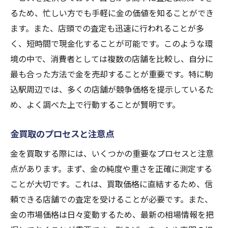
駒込駅近くで金を売るなら知っておきたい買取
るため、忙しい方でも手軽に金の価値を知ることができ
のコツ
ます。また、店頭での査定も迅速に行われることが多
買取価格を上げるための裏技
く、短時間で現金化することが可能です。このような環
境の中で、消費者としては複数の店舗を比較し、自分に
買取契約時の注意点
最も合った方法で金を売却することが重要です。特に駒
金の市場価格をチェックする方法
込駅周辺では、多くの店舗が競争価格を提示しているた
駒込駅周辺の穴場店舗の見つけ方
め、よく調べた上で行動することが賢明です。
金買取で失敗しないためのポイント
お得に買取を進めるための準備
金買取のプロセスと注意点
駒込駅周辺で金を買取に出す前に知っておくべ
金を買取する際には、いくつかの重要なプロセスと注意
きこと
点があります。まず、金の純度や重さを正確に測定する
買取前に行うべき事前調査
ことが大切です。これは、買取価格に直結するため、信
金の価値を最大化するための保管方法
頼できる店舗での査定を受けることが必要です。また、
駒込駅周辺の買取店舗の選び方
金の市場価格は日々変動するため、最新の相場情報を把