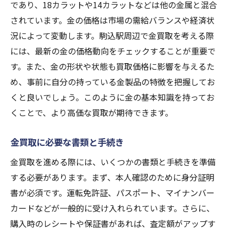
特定のイベントやキャンペーン時期
であり、18カラットや14カラットなどは他の金属と混合
されています。金の価格は市場の需給バランスや経済状
駒込駅周辺の買取店舗の口コミと評判
況によって変動します。駒込駅周辺で金買取を考える際
店舗ごとの買取価格の違いを比較
には、最新の金の価格動向をチェックすることが重要で
駒込駅周辺で金を高値で売るための買取ポイン
す。また、金の形状や状態も買取価格に影響を与えるた
ト
め、事前に自分の持っている金製品の特徴を把握してお
高値買取を実現するための交渉術
くと良いでしょう。このように金の基本知識を持ってお
金の品質と純度の評価方法
くことで、より高価な買取が期待できます。
複数店舗での査定の重要性
駒込駅周辺の店舗での買取価格の相場
金買取に必要な書類と手続き
金の保存方法とその影響
金買取を進める際には、いくつかの書類と手続きを準備
金の買取に有利な条件を見つける
する必要があります。まず、本人確認のために身分証明
書が必須です。運転免許証、パスポート、マイナンバー
初めての金買取でも安心！駒込駅周辺のお得な
カードなどが一般的に受け入れられています。さらに、
店舗を紹介
購入時のレシートや保証書があれば、査定額がアップす
初めての方におすすめの店舗