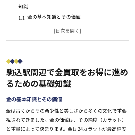
知識
金の基本知識とその価値
金買取に必要な書類と手続き
駒込駅周辺の金買取市場の現状
金買取のプロセスと注意点
駒込駅周辺の信頼できる買取業者の見分け
方
駒込駅周辺で金買取をお得に進め
金買取の際に確認すべきポイント
るための基礎知識
金買取のタイミングを見極める！駒込駅周辺の
店舗情報
金の基本知識とその価値
駒込駅周辺の買取店舗の営業時間と定休日
金は古くからその希少性と美しさから多くの文化で重要
最適な買取タイミングを知る方法
視されてきました。金の価値は、その純度（カラット）
季節ごとの買取価格の動向
と重量によって決まります。金は24カラットが最高純度