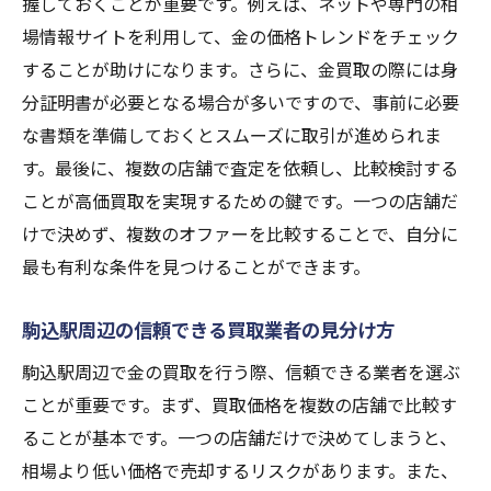
握しておくことが重要です。例えば、ネットや専門の相
買取条件の比較とその重要性
場情報サイトを利用して、金の価格トレンドをチェック
金買取に関する法律と規制
することが助けになります。さらに、金買取の際には身
買取後の手続きとフォローアップ
分証明書が必要となる場合が多いですので、事前に必要
金の買取価格を最大化するための駒込駅周辺の
な書類を準備しておくとスムーズに取引が進められま
選び方
す。最後に、複数の店舗で査定を依頼し、比較検討する
高価買取を実現するための店舗選び
ことが高価買取を実現するための鍵です。一つの店舗だ
買取店舗の実績と信頼性の確認
けで決めず、複数のオファーを比較することで、自分に
口コミと評価のチェック方法
最も有利な条件を見つけることができます。
駒込駅周辺の人気買取店舗の特徴
駒込駅周辺の信頼できる買取業者の見分け方
買取価格の交渉術とそのコツ
駒込駅周辺で金の買取を行う際、信頼できる業者を選ぶ
オンライン査定と店舗査定の比較
ことが重要です。まず、買取価格を複数の店舗で比較す
ることが基本です。一つの店舗だけで決めてしまうと、
相場より低い価格で売却するリスクがあります。また、